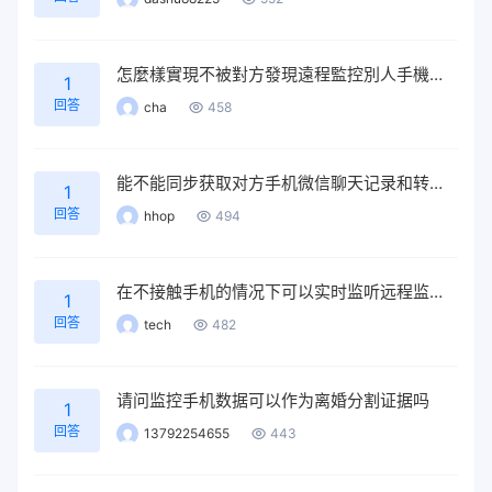
怎麼樣實現不被對方發現遠程監控別人手機屏幕？
1
回答
cha
458
能不能同步获取对方手机微信聊天记录和转账收支记录？
1
回答
hhop
494
在不接触手机的情况下可以实时监听远程监控别人手机吗
1
回答
tech
482
请问监控手机数据可以作为离婚分割证据吗
1
回答
13792254655
443