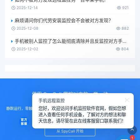
2025-12-14
921
麻烦请问你们代劳安装监控会不会被对方发现？
2025-12-08
882
手机被别人监控了怎么能彻底清除并且反监控对方手机啊？
2025-12-02
804
使用 SpyCall 掌控对方的一举一动
手机远程监控
您好，欢迎访问手机监控软件官网，假如您想
静默运行，零触碰部署。无需目标设备任何配合，后台进程完美隐身，实现真
进入查看任何手机设备，了解对方的想法和聊
正的“幽灵”访问。
天信息，请尽管在此在线客服窗口联系我们！
从 SpyCall 开始
1