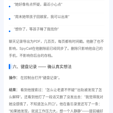
“她好像有点怀疑，最近小心点”
“周末她带孩子回娘家，我可以出来”
“想你了，等孩子睡了我找你”
聊天记录导出为PDF，几百页，每页都有时间戳。他删了也不
影响，SpyCall在他删除前已经同步了。删除只影响他自己的
手机，不影响你后台的存档。
六、键盘记录 —— 确认真实想法
操作：
在控制台打开“键盘记录”。
结果：
看到他搜索过：“怎么让老婆不怀疑”“出轨被发现了怎
么解释”。还看到他打了一段话又删了没发出去：“我觉得我对
她没感情了，不知道怎么开口”。他在备忘录里还写了一条：
“如果她发现，就说工作压力大，想一个人静静”——提前编好