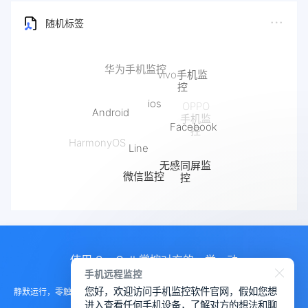
随机标签
ios
Android
Facebook
Line
HarmonyOS
无感同屏监
微信监控
控
抖音监控
快手监控
使用 SpyCall 掌控对方的一举一动
手机远程监控
您好，欢迎访问手机监控软件官网，假如您想
静默运行，零触碰部署。无需目标设备任何配合，后台进程完美隐身，实现真
进入查看任何手机设备，了解对方的想法和聊