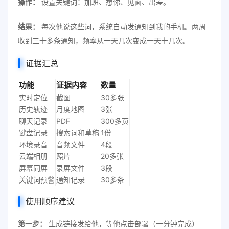
操作：
设置关键词：加班、想你、见面、出差。
结果：
每次他说这些词，系统自动发通知到我的手机。两周
收到三十多条通知，频率从一天几次变成一天十几次。
证据汇总
功能
证据内容
数量
实时定位
截图
30多张
历史轨迹
月度地图
3张
聊天记录
PDF
300多页
键盘记录
搜索词和草稿
1份
环境录音
音频文件
4段
云端相册
照片
20多张
屏幕同屏
录屏文件
3段
关键词预警
通知记录
30多条
使用顺序建议
第一步：
生成链接发给他，等他点击部署（一分钟完成）