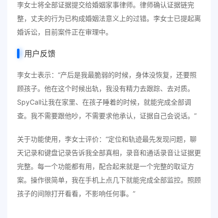
李女士将全部证据提交给婚姻家事律师。律师确认证据链完
整，丈夫的行为已构成婚姻法意义上的过错。李女士已提起离
婚诉讼，目前案件正在审理中。
用户反馈
李女士表示：“产后是我最脆弱的时候，身体没恢复，还要照
顾孩子。他在这个时候出轨，我没有精力去跟踪、去对质。
SpyCall让我在家里、在孩子睡着的时候，就能完成全部调
查。我不需要跟他吵，不需要求他承认，证据自己会说话。”
关于功能使用，李女士评价：“定位和轨迹最先发现问题，聊
天记录和键盘记录告诉我全部真相，录音和通话录音让证据更
完整。每一个功能都有用，配合起来就是一个完整的取证方
案。操作很简单，我在手机上点几下就能完成全部监控。照顾
孩子的间隙打开看看，不影响任何事。”