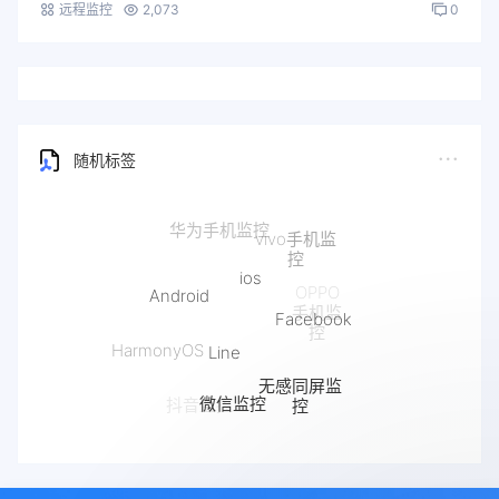
远程监控
2,073
0
随机标签
ios
Android
Facebook
Line
HarmonyOS
无感同屏监
iPhone远
微信监控
控
程同屏监控
抖音监控
快手监控