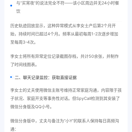
与“买宵夜”的说法完全不符——该小区周边并无24小时餐
饮
历史轨迹回放显示，这种异常模式从李女士产后第2个月开
始，持续时间已超过4个月。频率从最初每周1-2次逐步增加
至每周3-4次。
李女士将所有异常定位记录截图存档，共计50余张，并制作
了时间线图表。
二、聊天记录监控：获取直接证据
李女士的丈夫使用微信主账号维持正常家庭沟通，内容限于孩
子状况、家庭开支等事务性对话。但SpyCall检测到其安装了
微信分身版及QQ小号。
微信分身版中，丈夫与备注为“小Y”的联系人保持每日高频沟
通：