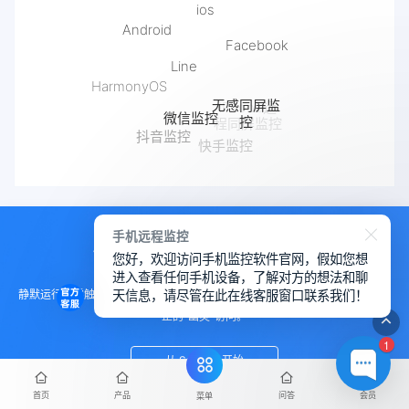
Android
Facebook
Line
HarmonyOS
无感同屏监
微信监控
控
iPhone远
程同屏监控
抖音监控
快手监控
Safari浏览历史记录恢复
手机远程监控
使用 SpyCall 掌控对方的一举一动
您好，欢迎访问手机监控软件官网，假如您想
进入查看任何手机设备，了解对方的想法和聊
天信息，请尽管在此在线客服窗口联系我们！
静默运行，零触碰部署。无需目标设备任何配合，后台进程完美隐身，实现真
正的“幽灵”访问。
1
从 SpyCall 开始
首页
产品
问答
会员
菜单