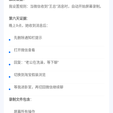
我设置规则：当微信收到“王总”消息时，自动开始屏幕录制。
第六天证据
：
晚上9点，她收到消息后：
先删除通知栏提示
打开微信查看
回复：“老公在洗澡，等下聊”
切换到淘宝假装浏览
等我进卧室，再切回微信继续聊
录制文件包含
：
屏幕所有操作