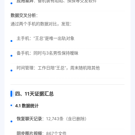
应用差异
：备机装有陌陌、探探等交友软件
数据交叉分析
：
通过两个手机的数据对比，发现：
主手机：“王总”是唯一出轨对象
备手机：同时与3名男性保持暧昧
时间管理：工作日陪“王总”，周末随机陪其他
四、11天证据汇总
4.1 数据统计
恢复聊天记录
：12,743条（含已删除）
同步图片视频
：867个文件