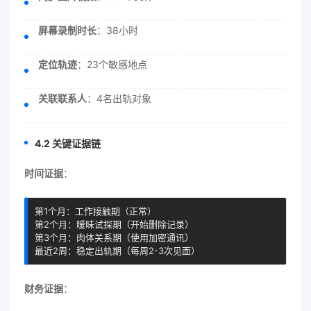
屏幕录制时长
：38小时
定位轨迹
：23个敏感地点
关联联系人
：4名出轨对象
4.2 关键证据链
时间证据
：
第1个月：工作接触期（正常）

第2个月：暧昧试探期（开始删除记录）

第3个月：肉体关系期（使用加密通讯）

最近2周：稳定出轨期（每周2-3次见面）
财务证据
：