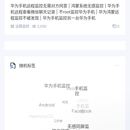
华为手机远程监控无需对方同意 | 鸿蒙系统无感监控 | 华为手
机远程查看微信聊天记录 | 不root监控华为手机 | 华为鸿蒙远
程监控不被发现 | 华为手机监控另一台华为手机
远程监控
2,050
0
随机标签
vivo手机监
控
ios
OPPO
Android
手机监
Facebook
控
Line
HarmonyOS
无感同屏监
微信监控
控
抖音监控