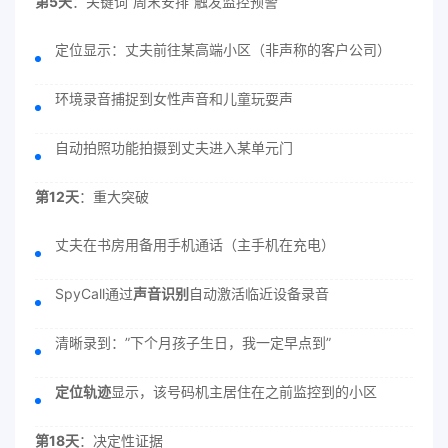
第5天
：关键词”周末安排”触发监控预警
定位显示：丈夫前往某高端小区（非声称的客户公司）
环境录音捕捉到女性声音和儿童玩耍声
自动拍照功能拍摄到丈夫进入某单元门
第12天
：重大突破
丈夫在书房用备用手机通话（主手机在充电）
SpyCall通过
声音识别
自动激活临近设备录音
清晰录到：”下个月孩子生日，我一定早点到”
定位轨迹
显示，该号码机主居住在之前监控到的小区
第18天
：决定性证据