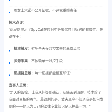
周女士承诺不公开证据、不追究重婚责任
技术点评
：
“此案例展示了SpyCall在应对中等警惕性目标时的有效性。关
键在于：
精准触发
：避免全天候监控带来的暴露风险
多源采集
：不依赖单一监控手段
证据链思维
：每个证据都能相互印证”
当事人反思
：
“21天的监控，让我从怀疑到确认，从痛苦到清醒。技术给了
我面对真相的勇气。最讽刺的是，丈夫至今不知道我是如何发
现的——他以为自己的法律专业知识足以掩盖一切。”