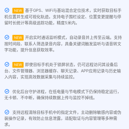
基于GPS、WiFi与基站混合定位技术，实时获取目标手
NEW
机位置并生成可视化轨迹。支持电子围栏设定、位置变更提醒与停
留时长统计等高级追踪功能，精度5米内。
开启实时通话监听模式，自动录音并上传至云端。支持
NEW
按时间段、联系人筛选录音内容，具备关键词触发监听与语音转文
字功能，提升信息获取效率。
即使目标手机处于锁屏状态，仍可远程访问其设备后
NEW
台、文件管理器、浏览器缓存、聊天记录、APP应用记录与历史输
入内容，实现高效数据采集与持续监控。
优化后台守护进程，在低电量与节电模式下仍保持稳定运行，
无卡顿、不中断，确保持续数据上传与监控不掉线。
支持远程清除目标手机中的指定文件，主动删除敏感内容或伪
装操作记录，有效防止信息泄露，适配取证与内容管理等多种需
求。