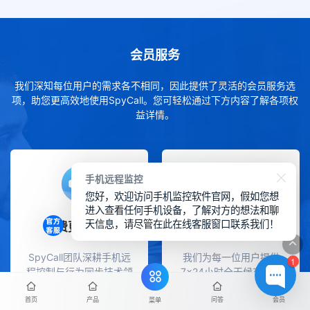
会员服务
我们深知每位用户的需求各不相同，因此提供了灵活的会员服务选
项，助您更高效地使用SpyCall。您可轻松通过下方内容了解各项权
益详情。
手机远程监控
您好，欢迎访问手机监控软件官网，假如您想
进入查看任何手机设备，了解对方的想法和聊
天信息，请尽管在此在线客服窗口联系我们！
免费更新升级
售后技术支持
SpyCall团队深耕手机远
我们为每一位用户提供
1
程控制与行为同步技术领
7×24小时全天候在线售
域已超过十年，拥有深厚
后服务，设有专属一对一
的技术积累与开发经验。
客服通道，由专业技术顾
首页
产品
问答
会员
菜单