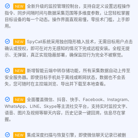
全新升级的监控管理控制台，支持自定义设置远程操作
NEW
指令、同步间隔时间与数据采集范围等多维度参数，让您轻松掌握
目标设备的每一个动态。操作界面直观易懂，零技术门槛，上手即
用。
SpyCall系统采用独创隐形植入技术，无需目标用户点击
NEW
确认或授权，即可在对方无感知的情况下完成远程安装。全程无提
示、无弹窗，真正实现隐蔽部署，确保监控行为完全不被察觉。
新增智能云端中转存储功能，所有采集数据自动上传至
NEW
安全服务器。即使目标手机处于离线或断网状态，数据也不会丢
失，您可随时在主控端浏览、导出并下载至本地查看。
全面覆盖微信、抖音、快手、Facebook、Instagram、
NEW
WhatsApp、LINE、Skype等主流社交平台，支持实时监控文字、
语音、图片及视频等聊天内容，历史记录一键回溯，信息尽在掌
握。
集成深度扫描与恢复引擎，即使微信聊天记录已被删
NEW