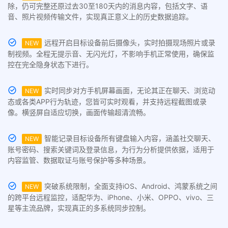
除，仍可完整还原过去30至180天内的消息内容，包括文字、语
音、照片视频传输文件，实现真正意义上的历史数据追踪。
远程开启目标设备前后摄像头，实时拍摄现场照片或录
NEW
制视频。全程无提示音、无闪光灯，不影响手机正常使用，确保监
控在完全隐身状态下进行。
实时同步对方手机屏幕画面，无论其正在聊天、浏览动
NEW
态或各类APP行为轨迹，您皆可实时观看，并支持远程截图或录
像。横竖屏自适应切换，画面传输超清流畅。
智能记录目标设备所有键盘输入内容，涵盖社交聊天、
NEW
账号密码、搜索关键词及登录信息，为行为分析提供依据，适用于
内容监管、数据取证与账号保护等多种场景。
突破系统限制，全面支持iOS、Android、鸿蒙系统之间
NEW
的跨平台远程监控，适配华为、iPhone、小米、OPPO、vivo、三
星等主流品牌，实现真正的多系统同步控制。