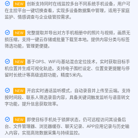
创新支持同时在线监控多台不同系统手机设备，用户可
NEW
在主控平台一键切换查看，实现多设备数据集中管理，适用于家庭
监护、情感调查与企业级管控需求。
完整提取并导出对方手机相册中的照片与视频，画质无
NEW
损压缩，支持一键云存储或批量下载至本地。提供内容分类与标签
筛选功能，管理更便捷。
基于GPS、WiFi与基站混合定位技术，实时获取目标手
NEW
机位置并生成可视化轨迹。支持电子围栏设定、位置变更提醒与停
留时长统计等高级追踪功能，精度5米内。
开启实时通话监听模式，自动录音并上传至云端。支持
NEW
按时间段、联系人筛选录音内容，具备关键词触发监听与语音转文
字功能，提升信息获取效率。
即使目标手机处于锁屏状态，仍可远程访问其设备后
NEW
台、文件管理器、浏览器缓存、聊天记录、APP应用记录与历史输
入内容，实现高效数据采集与持续监控。