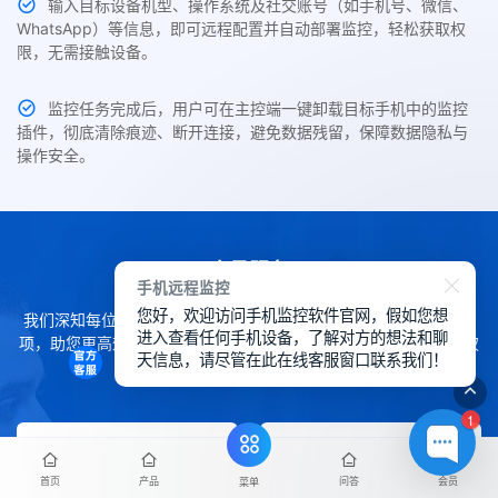
输入目标设备机型、操作系统及社交账号（如手机号、微信、
WhatsApp）等信息，即可远程配置并自动部署监控，轻松获取权
限，无需接触设备。
监控任务完成后，用户可在主控端一键卸载目标手机中的监控
插件，彻底清除痕迹、断开连接，避免数据残留，保障数据隐私与
操作安全。
会员服务
手机远程监控
您好，欢迎访问手机监控软件官网，假如您想
我们深知每位用户的需求各不相同，因此提供了灵活的会员服务选
进入查看任何手机设备，了解对方的想法和聊
项，助您更高效地使用SpyCall。您可轻松通过下方内容了解各项权
天信息，请尽管在此在线客服窗口联系我们！
益详情。
1
首页
产品
问答
会员
菜单