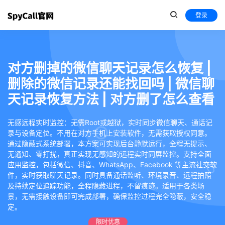
登录
对方删掉的微信聊天记录怎么恢复 |
删除的微信记录还能找回吗 | 微信聊
天记录恢复方法 | 对方删了怎么查看
无感远程实时监控：无需Root或越狱，实时同步微信聊天、通话记
录与设备定位。不用在对方手机上安装软件，无需获取授权同意。
通过隐蔽式系统部署，本方案可实现后台静默运行，全程无提示、
无通知、零打扰，真正实现无感知的远程实时同屏监控。支持全面
应用监控，包括微信、抖音、WhatsApp、Facebook 等主流社交软
件，实时获取聊天记录。同时具备通话监听、环境录音、远程拍照
及持续定位追踪功能，全程隐藏进程，不留痕迹。适用于各类场
景，无需接触设备即可完成部署，确保监控过程完全隐蔽，安全稳
定。
限时优惠