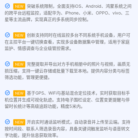
突破系统限制，全面支持iOS、Android、鸿蒙系统之间
NEW
的跨平台远程监控，适配华为、iPhone、小米、OPPO、vivo、三
星等主流品牌，实现真正的多系统同步控制。
创新支持同时在线监控多台不同系统手机设备，用户可
NEW
在主控平台一键切换查看，实现多设备数据集中管理，适用于家庭
监护、情感调查与企业级管控需求。
完整提取并导出对方手机相册中的照片与视频，画质无
NEW
损压缩，支持一键云存储或批量下载至本地。提供内容分类与标签
筛选功能，管理更便捷。
基于GPS、WiFi与基站混合定位技术，实时获取目标手
NEW
机位置并生成可视化轨迹。支持电子围栏设定、位置变更提醒与停
留时长统计等高级追踪功能，精度5米内。
开启实时通话监听模式，自动录音并上传至云端。支持
NEW
按时间段、联系人筛选录音内容，具备关键词触发监听与语音转文
字功能，提升信息获取效率。