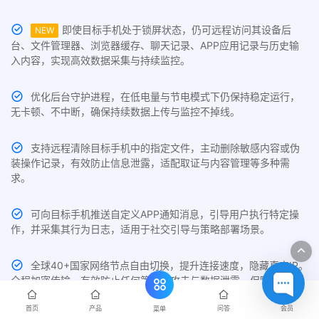
即使目标手机处于锁屏状态，仍可远程访问其设备后
NEW
台、文件管理器、浏览器缓存、聊天记录、APP应用记录与历史输
入内容，实现高效数据采集与持续监控。
优化后台守护进程，在低电量与节电模式下仍保持稳定运行，
无卡顿、不中断，确保持续数据上传与监控不掉线。
支持远程清除目标手机中的指定文件，主动删除敏感内容或伪
装操作记录，有效防止信息泄露，适配取证与内容管理等多种需
求。
可向目标手机推送自定义APP通知消息，引导用户执行特定操
作，并采集其行为日志，适用于社交引导与策略部署场景。
全球40+国家网络节点自由切换，提升连接速度，隐藏真实IP。
全程加密传输，有效防止任何第三方攻击与数据泄露，保障用户隐
私与操作安全。
首页
产品
问答
会员
菜单