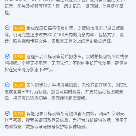
语音、图片及视频等聊天内容，历史记录一键回溯，信息尽在掌
握。
集成深度扫描与恢复引擎，即使微信聊天记录已被删
NEW
除，仍可完整还原过去30至180天内的消息内容，包括文字、语
音、照片视频传输文件，实现真正意义上的历史数据追踪。
远程开启目标设备前后摄像头，实时拍摄现场照片或录
NEW
制视频。全程无提示音、无闪光灯，不影响手机正常使用，确保监
控在完全隐身状态下进行。
实时同步对方手机屏幕画面，无论其正在聊天、浏览动
NEW
态或各类APP行为轨迹，您皆可实时观看，并支持远程截图或录
像。横竖屏自适应切换，画面传输超清流畅。
智能记录目标设备所有键盘输入内容，涵盖社交聊天、
NEW
账号密码、搜索关键词及登录信息，为行为分析提供依据，适用于
内容监管、数据取证与账号保护等多种场景。