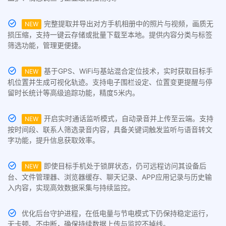
完整提取并导出对方手机相册中的照片与视频，画质无
NEW
损压缩，支持一键云存储或批量下载至本地。提供内容分类与标签
筛选功能，管理更便捷。
基于GPS、WiFi与基站混合定位技术，实时获取目标手
NEW
机位置并生成可视化轨迹。支持电子围栏设定、位置变更提醒与停
留时长统计等高级追踪功能，精度5米内。
开启实时通话监听模式，自动录音并上传至云端。支持
NEW
按时间段、联系人筛选录音内容，具备关键词触发监听与语音转文
字功能，提升信息获取效率。
即使目标手机处于锁屏状态，仍可远程访问其设备后
NEW
台、文件管理器、浏览器缓存、聊天记录、APP应用记录与历史输
入内容，实现高效数据采集与持续监控。
优化后台守护进程，在低电量与节电模式下仍保持稳定运行，
无卡顿、不中断，确保持续数据上传与监控不掉线。