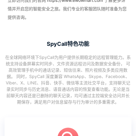
立即访问我们的官网
https://www.ewowmart.com
了解更多详
情并开启您的智能安全之旅。我们专业的客服团队随时准备为您
提供咨询。
SpyCall特色功能
在全球网络环境下SpyCall为用户提供长期稳定的远程管理能力。系
统支持设备屏幕实时同步、文件资源远程访问及数据安全备份， 可
高效管理手机中的通话记录、短信往来、照片视频及多类应用数
据。 同时，SpyCall 深度兼容 WhatsApp、Skype、Facebook、
Viber、X、LINE、抖音、快手、微信等主流社交平台，支持聊天记
录实时同步与历史消息、语音通话内容的恢复查看功能。无论是当
前聊天内容还是已删除的聊天记录，均可通过主控端安全访问并长
期保存，满足用户对信息留存与行为审计的多重需求。