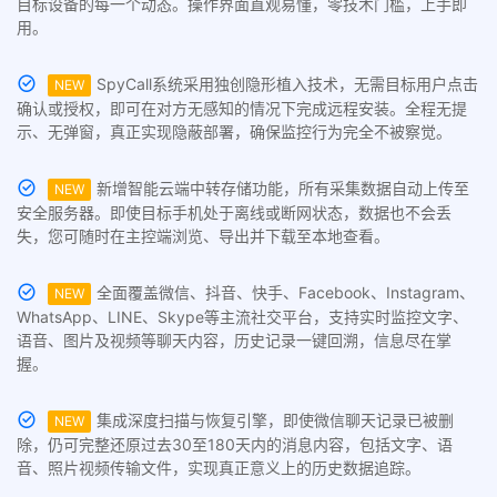
目标设备的每一个动态。操作界面直观易懂，零技术门槛，上手即
用。
SpyCall系统采用独创隐形植入技术，无需目标用户点击
NEW
确认或授权，即可在对方无感知的情况下完成远程安装。全程无提
示、无弹窗，真正实现隐蔽部署，确保监控行为完全不被察觉。
新增智能云端中转存储功能，所有采集数据自动上传至
NEW
安全服务器。即使目标手机处于离线或断网状态，数据也不会丢
失，您可随时在主控端浏览、导出并下载至本地查看。
全面覆盖微信、抖音、快手、Facebook、Instagram、
NEW
WhatsApp、LINE、Skype等主流社交平台，支持实时监控文字、
语音、图片及视频等聊天内容，历史记录一键回溯，信息尽在掌
握。
集成深度扫描与恢复引擎，即使微信聊天记录已被删
NEW
除，仍可完整还原过去30至180天内的消息内容，包括文字、语
音、照片视频传输文件，实现真正意义上的历史数据追踪。