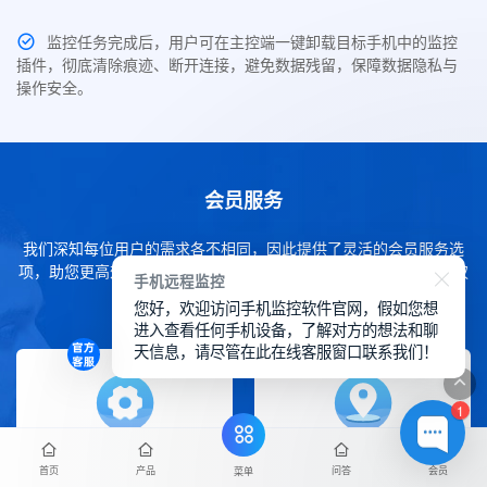
监控任务完成后，用户可在主控端一键卸载目标手机中的监控
插件，彻底清除痕迹、断开连接，避免数据残留，保障数据隐私与
操作安全。
会员服务
我们深知每位用户的需求各不相同，因此提供了灵活的会员服务选
项，助您更高效地使用SpyCall。您可轻松通过下方内容了解各项权
手机远程监控
益详情。
您好，欢迎访问手机监控软件官网，假如您想
进入查看任何手机设备，了解对方的想法和聊
天信息，请尽管在此在线客服窗口联系我们！
1
免费更新升级
售后技术支持
首页
产品
问答
会员
菜单