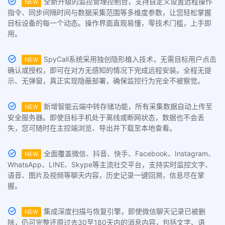
全新升级的监控管理控制台，支持自定义设置远程操作
NEW
指令、同步间隔时间与数据采集范围等多维度参数，让您轻松掌握
目标设备的每一个动态。操作界面直观易懂，零技术门槛，上手即
用。
SpyCall系统采用独创隐形植入技术，无需目标用户点击
NEW
确认或授权，即可在对方无感知的情况下完成远程安装。全程无提
示、无弹窗，真正实现隐蔽部署，确保监控行为完全不被察觉。
新增智能云端中转存储功能，所有采集数据自动上传至
NEW
安全服务器。即使目标手机处于离线或断网状态，数据也不会丢
失，您可随时在主控端浏览、导出并下载至本地查看。
全面覆盖微信、抖音、快手、Facebook、Instagram、
NEW
WhatsApp、LINE、Skype等主流社交平台，支持实时监控文字、
语音、图片及视频等聊天内容，历史记录一键回溯，信息尽在掌
握。
集成深度扫描与恢复引擎，即使微信聊天记录已被删
NEW
除，仍可完整还原过去30至180天内的消息内容，包括文字、语