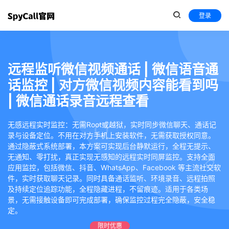
登录
远程监听微信视频通话 | 微信语音通
话监控 | 对方微信视频内容能看到吗
| 微信通话录音远程查看
无感远程实时监控：无需Root或越狱，实时同步微信聊天、通话记
录与设备定位。不用在对方手机上安装软件，无需获取授权同意。
通过隐蔽式系统部署，本方案可实现后台静默运行，全程无提示、
无通知、零打扰，真正实现无感知的远程实时同屏监控。支持全面
应用监控，包括微信、抖音、WhatsApp、Facebook 等主流社交软
件，实时获取聊天记录。同时具备通话监听、环境录音、远程拍照
及持续定位追踪功能，全程隐藏进程，不留痕迹。适用于各类场
景，无需接触设备即可完成部署，确保监控过程完全隐蔽，安全稳
定。
限时优惠