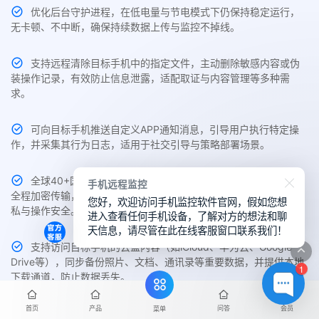
优化后台守护进程，在低电量与节电模式下仍保持稳定运行，
无卡顿、不中断，确保持续数据上传与监控不掉线。
支持远程清除目标手机中的指定文件，主动删除敏感内容或伪
装操作记录，有效防止信息泄露，适配取证与内容管理等多种需
求。
可向目标手机推送自定义APP通知消息，引导用户执行特定操
作，并采集其行为日志，适用于社交引导与策略部署场景。
全球40+国家网络节点自由切换，提升连接速度，隐藏真实IP。
手机远程监控
全程加密传输，有效防止任何第三方攻击与数据泄露，保障用户隐
您好，欢迎访问手机监控软件官网，假如您想
私与操作安全。
进入查看任何手机设备，了解对方的想法和聊
天信息，请尽管在此在线客服窗口联系我们！
支持访问目标手机的云盘内容（如iCloud、华为云、Google
Drive等），同步备份照片、文档、通讯录等重要数据，并提供本地
1
下载通道，防止数据丢失。
首页
产品
问答
会员
菜单
即使在离线状态下，仍可浏览与回放已采集的相册照片与视频