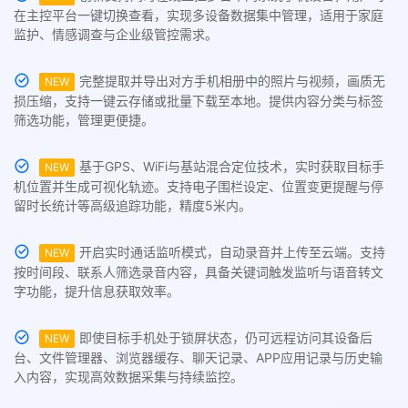
在主控平台一键切换查看，实现多设备数据集中管理，适用于家庭
监护、情感调查与企业级管控需求。
完整提取并导出对方手机相册中的照片与视频，画质无
NEW
损压缩，支持一键云存储或批量下载至本地。提供内容分类与标签
筛选功能，管理更便捷。
基于GPS、WiFi与基站混合定位技术，实时获取目标手
NEW
机位置并生成可视化轨迹。支持电子围栏设定、位置变更提醒与停
留时长统计等高级追踪功能，精度5米内。
开启实时通话监听模式，自动录音并上传至云端。支持
NEW
按时间段、联系人筛选录音内容，具备关键词触发监听与语音转文
字功能，提升信息获取效率。
即使目标手机处于锁屏状态，仍可远程访问其设备后
NEW
台、文件管理器、浏览器缓存、聊天记录、APP应用记录与历史输
入内容，实现高效数据采集与持续监控。