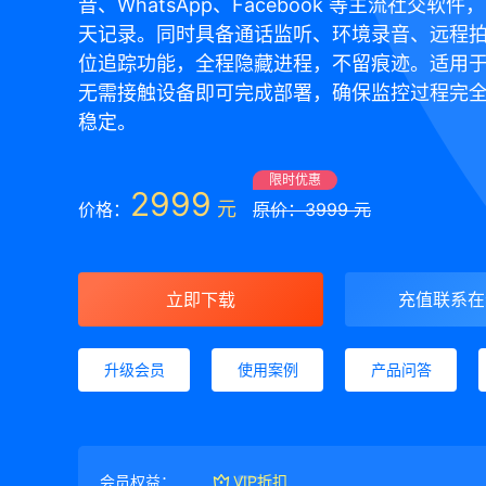
音、WhatsApp、Facebook 等主流社交软
天记录。同时具备通话监听、环境录音、远程
位追踪功能，全程隐藏进程，不留痕迹。适用
无需接触设备即可完成部署，确保监控过程完
稳定。
限时优惠
2999
元
价格：
原价：3999 元
立即下载
充值联系在
升级会员
使用案例
产品问答
会员权益：
VIP折扣