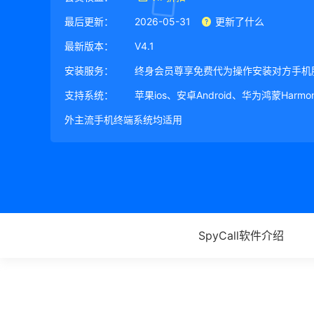
最后更新：
2026-05-31
更新了什么
最新版本：
V4.1
安装服务：
终身会员尊享免费代为操作安装对方手机
支持系统：
苹果ios、安卓Android、华为鸿蒙Harm
外主流手机终端系统均适用
SpyCall软件介绍