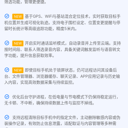
筛选功能，管理更便捷。
基于GPS、WiFi与基站混合定位技术，实时获取目标手
NEW
机位置并生成可视化轨迹。支持电子围栏设定、位置变更提醒与停
留时长统计等高级追踪功能，精度5米内。
开启实时通话监听模式，自动录音并上传至云端。支持
NEW
按时间段、联系人筛选录音内容，具备关键词触发监听与语音转文
字功能，提升信息获取效率。
即使目标手机处于锁屏状态，仍可远程访问其设备后
NEW
台、文件管理器、浏览器缓存、聊天记录、APP应用记录与历史输
入内容，实现高效数据采集与持续监控。
优化后台守护进程，在低电量与节电模式下仍保持稳定运行，
无卡顿、不中断，确保持续数据上传与监控不掉线。
支持远程清除目标手机中的指定文件，主动删除敏感内容或伪
装操作记录，有效防止信息泄露，适配取证与内容管理等多种需