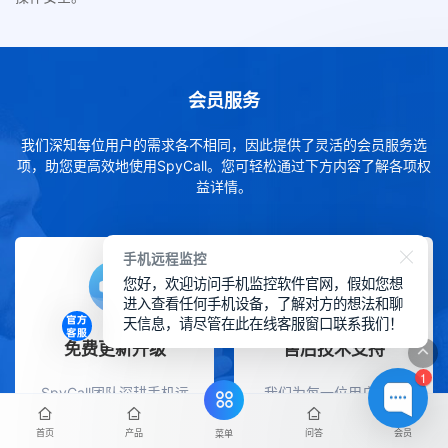
会员服务
我们深知每位用户的需求各不相同，因此提供了灵活的会员服务选
项，助您更高效地使用SpyCall。您可轻松通过下方内容了解各项权
益详情。
手机远程监控
您好，欢迎访问手机监控软件官网，假如您想
进入查看任何手机设备，了解对方的想法和聊
天信息，请尽管在此在线客服窗口联系我们！
免费更新升级
售后技术支持
1
SpyCall团队深耕手机远
我们为每一位用户提供
程控制与行为同步技术领
7×24小时全天候在线售
域已超过十年，拥有深厚
后服务，设有专属一对一
首页
产品
问答
会员
菜单