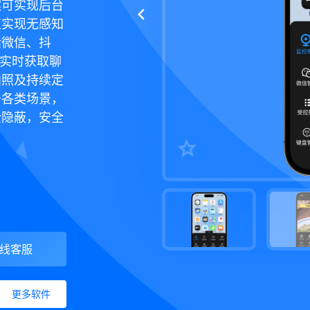
案可实现后台
正实现无感知
括微信、抖
件，实时获取聊
拍照及持续定
于各类场景，
全隐蔽，安全
线客服
更多软件