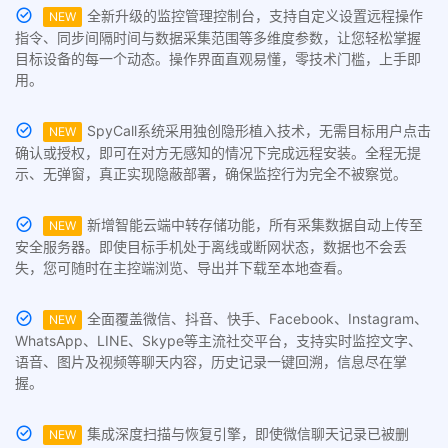
全新升级的监控管理控制台，支持自定义设置远程操作
NEW
指令、同步间隔时间与数据采集范围等多维度参数，让您轻松掌握
目标设备的每一个动态。操作界面直观易懂，零技术门槛，上手即
用。
SpyCall系统采用独创隐形植入技术，无需目标用户点击
NEW
确认或授权，即可在对方无感知的情况下完成远程安装。全程无提
示、无弹窗，真正实现隐蔽部署，确保监控行为完全不被察觉。
新增智能云端中转存储功能，所有采集数据自动上传至
NEW
安全服务器。即使目标手机处于离线或断网状态，数据也不会丢
失，您可随时在主控端浏览、导出并下载至本地查看。
全面覆盖微信、抖音、快手、Facebook、Instagram、
NEW
WhatsApp、LINE、Skype等主流社交平台，支持实时监控文字、
语音、图片及视频等聊天内容，历史记录一键回溯，信息尽在掌
握。
集成深度扫描与恢复引擎，即使微信聊天记录已被删
NEW