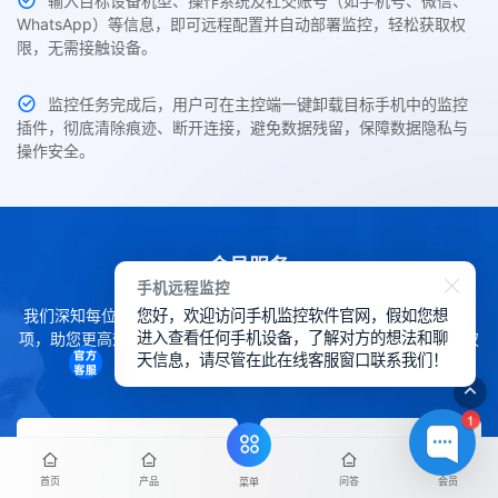
输入目标设备机型、操作系统及社交账号（如手机号、微信、
WhatsApp）等信息，即可远程配置并自动部署监控，轻松获取权
限，无需接触设备。
监控任务完成后，用户可在主控端一键卸载目标手机中的监控
插件，彻底清除痕迹、断开连接，避免数据残留，保障数据隐私与
操作安全。
会员服务
手机远程监控
您好，欢迎访问手机监控软件官网，假如您想
我们深知每位用户的需求各不相同，因此提供了灵活的会员服务选
进入查看任何手机设备，了解对方的想法和聊
项，助您更高效地使用SpyCall。您可轻松通过下方内容了解各项权
天信息，请尽管在此在线客服窗口联系我们！
益详情。
1
首页
产品
问答
会员
菜单