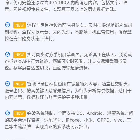
除，仍可完整还原过去30至180天内的消息内容，包括文字、语
音、照片视频传输文件，实现真正意义上的历史数据追踪。
远程开启目标设备前后摄像头，实时拍摄现场照片或录
NEW
制视频。全程无提示音、无闪光灯，不影响手机正常使用，确保监
控在完全隐身状态下进行。
实时同步对方手机屏幕画面，无论其正在聊天、浏览动
NEW
态或各类APP行为轨迹，您皆可实时观看，并支持远程截图或录
像。横竖屏自适应切换，画面传输超清流畅。
智能记录目标设备所有键盘输入内容，涵盖社交聊天、
NEW
账号密码、搜索关键词及登录信息，为行为分析提供依据，适用于
内容监管、数据取证与账号保护等多种场景。
突破系统限制，全面支持iOS、Android、鸿蒙系统之间
NEW
的跨平台远程监控，适配华为、iPhone、小米、OPPO、vivo、三
星等主流品牌，实现真正的多系统同步控制。