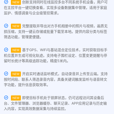
创新支持同时在线监控多台不同系统手机设备，用户可
NEW
在主控平台一键切换查看，实现多设备数据集中管理，适用于家庭
监护、情感调查与企业级管控需求。
完整提取并导出对方手机相册中的照片与视频，画质无
NEW
损压缩，支持一键云存储或批量下载至本地。提供内容分类与标签
筛选功能，管理更便捷。
基于GPS、WiFi与基站混合定位技术，实时获取目标手
NEW
机位置并生成可视化轨迹。支持电子围栏设定、位置变更提醒与停
留时长统计等高级追踪功能，精度5米内。
开启实时通话监听模式，自动录音并上传至云端。支持
NEW
按时间段、联系人筛选录音内容，具备关键词触发监听与语音转文
字功能，提升信息获取效率。
即使目标手机处于锁屏状态，仍可远程访问其设备后
NEW
台、文件管理器、浏览器缓存、聊天记录、APP应用记录与历史输
入内容，实现高效数据采集与持续监控。