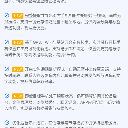
监护、情感调查与企业级管控需求。
完整提取并导出对方手机相册中的照片与视频，画质无
NEW
损压缩，支持一键云存储或批量下载至本地。提供内容分类与标签
筛选功能，管理更便捷。
基于GPS、WiFi与基站混合定位技术，实时获取目标手
NEW
机位置并生成可视化轨迹。支持电子围栏设定、位置变更提醒与停
留时长统计等高级追踪功能，精度5米内。
开启实时通话监听模式，自动录音并上传至云端。支持
NEW
按时间段、联系人筛选录音内容，具备关键词触发监听与语音转文
字功能，提升信息获取效率。
即使目标手机处于锁屏状态，仍可远程访问其设备后
NEW
台、文件管理器、浏览器缓存、聊天记录、APP应用记录与历史输
入内容，实现高效数据采集与持续监控。
优化后台守护进程，在低电量与节电模式下仍保持稳定运行，