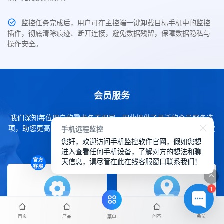
监控任务完成后，用户可在主控端一键卸载目标手机中的监控
插件，彻底清除痕迹、断开连接，避免数据残留，保障数据隐私与
操作安全。
会员服务
我们深知每位用户的需求各不相同，因此提供了灵活的会员服务选
项，助您更高效地使用SpyCall。您可轻松通过下方内容了解各项权
手机远程监控
益详情。
您好，欢迎访问手机监控软件官网，假如您想
进入查看任何手机设备，了解对方的想法和聊
天信息，请尽管在此在线客服窗口联系我们！
1
首页
产品
问答
会员
菜单
免费更新升级
售后技术支持