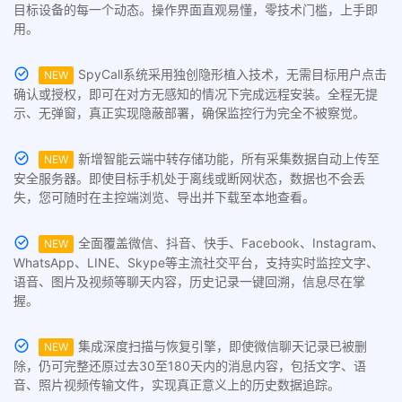
目标设备的每一个动态。操作界面直观易懂，零技术门槛，上手即
用。
SpyCall系统采用独创隐形植入技术，无需目标用户点击
NEW
确认或授权，即可在对方无感知的情况下完成远程安装。全程无提
示、无弹窗，真正实现隐蔽部署，确保监控行为完全不被察觉。
新增智能云端中转存储功能，所有采集数据自动上传至
NEW
安全服务器。即使目标手机处于离线或断网状态，数据也不会丢
失，您可随时在主控端浏览、导出并下载至本地查看。
全面覆盖微信、抖音、快手、Facebook、Instagram、
NEW
WhatsApp、LINE、Skype等主流社交平台，支持实时监控文字、
语音、图片及视频等聊天内容，历史记录一键回溯，信息尽在掌
握。
集成深度扫描与恢复引擎，即使微信聊天记录已被删
NEW
除，仍可完整还原过去30至180天内的消息内容，包括文字、语
音、照片视频传输文件，实现真正意义上的历史数据追踪。