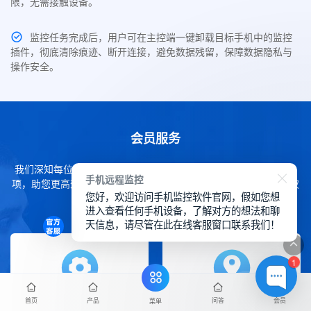
限，无需接触设备。
监控任务完成后，用户可在主控端一键卸载目标手机中的监控
插件，彻底清除痕迹、断开连接，避免数据残留，保障数据隐私与
操作安全。
会员服务
我们深知每位用户的需求各不相同，因此提供了灵活的会员服务选
手机远程监控
项，助您更高效地使用SpyCall。您可轻松通过下方内容了解各项权
您好，欢迎访问手机监控软件官网，假如您想
益详情。
进入查看任何手机设备，了解对方的想法和聊
天信息，请尽管在此在线客服窗口联系我们！
1
首页
产品
问答
会员
菜单