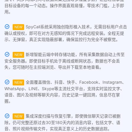
目标设备的每一个动态。操作界面直观易懂，零技术门槛，上手即
用。
SpyCall系统采用独创隐形植入技术，无需目标用户点击
NEW
确认或授权，即可在对方无感知的情况下完成远程安装。全程无提
示、无弹窗，真正实现隐蔽部署，确保监控行为完全不被察觉。
新增智能云端中转存储功能，所有采集数据自动上传至
NEW
安全服务器。即使目标手机处于离线或断网状态，数据也不会丢
失，您可随时在主控端浏览、导出并下载至本地查看。
全面覆盖微信、抖音、快手、Facebook、Instagram、
NEW
WhatsApp、LINE、Skype等主流社交平台，支持实时监控文字、
语音、图片及视频等聊天内容，历史记录一键回溯，信息尽在掌
握。
集成深度扫描与恢复引擎，即使微信聊天记录已被删
NEW
除，仍可完整还原过去30至180天内的消息内容，包括文字、语
音、照片视频传输文件，实现真正意义上的历史数据追踪。