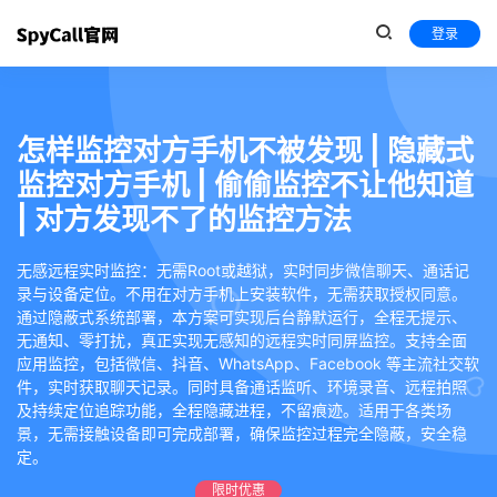
登录
怎样监控对方手机不被发现 | 隐藏式
监控对方手机 | 偷偷监控不让他知道
| 对方发现不了的监控方法
无感远程实时监控：无需Root或越狱，实时同步微信聊天、通话记
录与设备定位。不用在对方手机上安装软件，无需获取授权同意。
通过隐蔽式系统部署，本方案可实现后台静默运行，全程无提示、
无通知、零打扰，真正实现无感知的远程实时同屏监控。支持全面
应用监控，包括微信、抖音、WhatsApp、Facebook 等主流社交软
件，实时获取聊天记录。同时具备通话监听、环境录音、远程拍照
及持续定位追踪功能，全程隐藏进程，不留痕迹。适用于各类场
景，无需接触设备即可完成部署，确保监控过程完全隐蔽，安全稳
定。
限时优惠