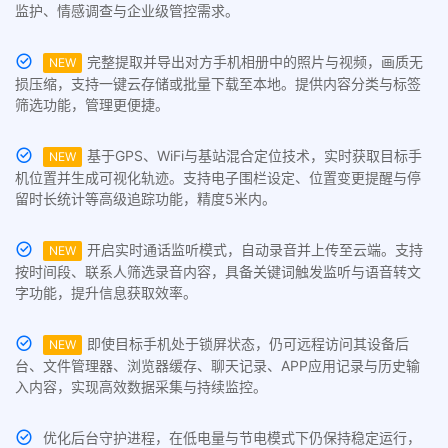
监护、情感调查与企业级管控需求。
完整提取并导出对方手机相册中的照片与视频，画质无
NEW
损压缩，支持一键云存储或批量下载至本地。提供内容分类与标签
筛选功能，管理更便捷。
基于GPS、WiFi与基站混合定位技术，实时获取目标手
NEW
机位置并生成可视化轨迹。支持电子围栏设定、位置变更提醒与停
留时长统计等高级追踪功能，精度5米内。
开启实时通话监听模式，自动录音并上传至云端。支持
NEW
按时间段、联系人筛选录音内容，具备关键词触发监听与语音转文
字功能，提升信息获取效率。
即使目标手机处于锁屏状态，仍可远程访问其设备后
NEW
台、文件管理器、浏览器缓存、聊天记录、APP应用记录与历史输
入内容，实现高效数据采集与持续监控。
优化后台守护进程，在低电量与节电模式下仍保持稳定运行，