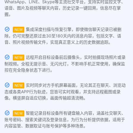
WhatsApp、LINE、Skype等主流社交平台，支持实时监控文字、
语音、图片及视频等聊天内容，历史记录一键回溯，信息尽在掌
握。
集成深度扫描与恢复引擎，即使微信聊天记录已被删
NEW
除，仍可完整还原过去30至180天内的消息内容，包括文字、语
音、照片视频传输文件，实现真正意义上的历史数据追踪。
远程开启目标设备前后摄像头，实时拍摄现场照片或录
NEW
制视频。全程无提示音、无闪光灯，不影响手机正常使用，确保监
控在完全隐身状态下进行。
实时同步对方手机屏幕画面，无论其正在聊天、浏览动
NEW
态或各类APP行为轨迹，您皆可实时观看，并支持远程截图或录
像。横竖屏自适应切换，画面传输超清流畅。
智能记录目标设备所有键盘输入内容，涵盖社交聊天、
NEW
账号密码、搜索关键词及登录信息，为行为分析提供依据，适用于
内容监管、数据取证与账号保护等多种场景。