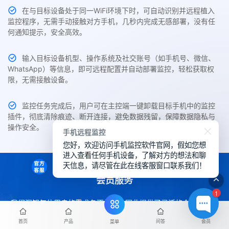
在与目标设备处于同一WiFi环境下时，可自动识别并远程植入
监控程序，无需手动接触对方手机，几秒内完成无感部署，没有任
何通知提示，安全高效。
输入目标设备机型、操作系统及社交账号（如手机号、微信、
WhatsApp）等信息，即可远程配置并自动部署监控，轻松获取权
限，无需接触设备。
监控任务完成后，用户可在主控端一键卸载目标手机中的监控
插件，彻底清除痕迹、断开连接，避免数据残留，保障数据隐私与
操作安全。
手机远程监控
您好，欢迎访问手机监控软件官网，假如您想
进入查看任何手机设备，了解对方的想法和聊
天信息，请尽管在此在线客服窗口联系我们！
会员服务
1
我们深知每位用户的需求各不相同，因此提供了灵活的会员服务选
项，助您更高效地使用SpyCall。您可轻松通过下方内容了解各项权
首页
产品
问答
会员
菜单
益详情。