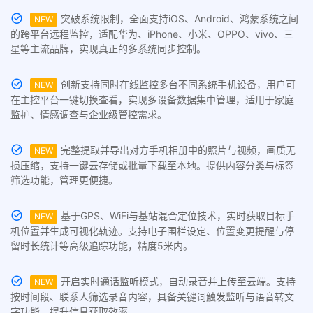
突破系统限制，全面支持iOS、Android、鸿蒙系统之间
NEW
的跨平台远程监控，适配华为、iPhone、小米、OPPO、vivo、三
星等主流品牌，实现真正的多系统同步控制。
创新支持同时在线监控多台不同系统手机设备，用户可
NEW
在主控平台一键切换查看，实现多设备数据集中管理，适用于家庭
监护、情感调查与企业级管控需求。
完整提取并导出对方手机相册中的照片与视频，画质无
NEW
损压缩，支持一键云存储或批量下载至本地。提供内容分类与标签
筛选功能，管理更便捷。
基于GPS、WiFi与基站混合定位技术，实时获取目标手
NEW
机位置并生成可视化轨迹。支持电子围栏设定、位置变更提醒与停
留时长统计等高级追踪功能，精度5米内。
开启实时通话监听模式，自动录音并上传至云端。支持
NEW
按时间段、联系人筛选录音内容，具备关键词触发监听与语音转文
字功能，提升信息获取效率。