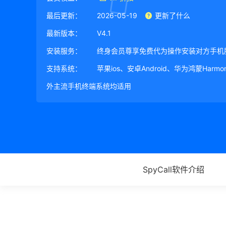
最后更新：
2026-05-19
更新了什么
最新版本：
V4.1
安装服务：
终身会员尊享免费代为操作安装对方手机
支持系统：
苹果ios、安卓Android、华为鸿蒙Harm
外主流手机终端系统均适用
SpyCall软件介绍