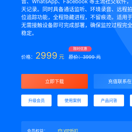
音、WhatsApp、Facebook 等主流社交软
天记录。同时具备通话监听、环境录音、远程
位追踪功能，全程隐藏进程，不留痕迹。适用
无需接触设备即可完成部署，确保监控过程完
稳定。
限时优惠
2999
元
价格：
原价：3999 元
立即下载
充值联系在
升级会员
使用案例
产品问答
会员权益：
VIP折扣