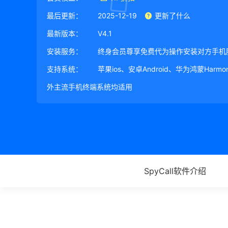
最后更新：
2025-12-19
更新了什么
最新版本：
V4.1
安装服务：
终身会员尊享免费代为操作安装对方手机
支持系统：
苹果ios、安卓Android、华为鸿蒙Harm
外主流手机终端系统均适用
SpyCall软件介绍