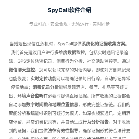
SpyCall软件介绍
专业可靠 · 安全合规 · 无感运行 · 实时同步
当婚姻出现信任危机时，SpyCall提供
系统化的证据收集方案
。
我们首先建议用户进行
多维度数据监控
，包括实时通讯记录追
踪、GPS定位轨迹记录、消费行为分析、社交活动监控等。通过
微信聊天监控
，您可以获取完整的对话内容，即使对方删除记录
也能恢复；
实时定位功能
可以精确记录每日行踪，自动标记异常
停留地点；
消费记录分析
能够发现酒店、餐厅、礼品等可疑支
出；
环境声音监听
在必要时提供直接证据。所有收集的证据都会
自动添加
数字时间戳和地理位置信息
，形成完整证据链。我们的
智能分析系统
能够识别可疑行为模式，如深夜频繁通讯、定期酒
店停留、异常消费记录等，并自动生成
行为分析报告
。对于收集
到的证据，我们提供
法律有效性指导
，确保证据形式符合法律要