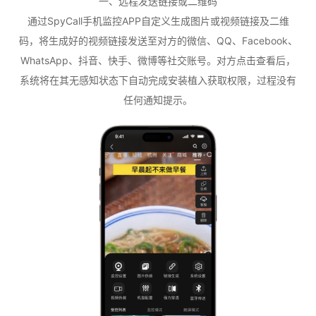
一、远程发送链接或二维码
通过SpyCall手机监控APP自定义生成图片或视频链接及二维
码，将生成好的视频链接发送至对方的微信、QQ、Facebook、
WhatsApp、抖音、快手、微博等社交账号。对方点击查看后，
系统将在其无感知状态下自动完成安装植入获取权限，过程没有
任何通知提示。