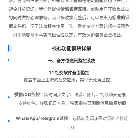
求。在隐私保护方面，所有调查过程都在
绝对隐蔽
状态下进行，
避免打草惊蛇。我们还提供
情感咨询支持
，帮助用户在收集证据
的同时做好心理准备。当证据收集完整后，可以导出为
标准的证
据文件包
，便于法律程序使用。这一整套专业方案让您在情感危
机中能够基于事实做出理性决定，有效保护自身合法权益。
核心功能模块详解
一、全方位通讯监控系统
1.1 社交软件全面监控
覆盖市面上主流的社交应用，实现无死角监控：
微信/QQ监控
：实时同步文字、语音、图片、视频聊天记录，
支持红包、转账记录查看，独家提供
已删除消息恢复功能
WhatsApp/Telegram监控
：包括端到端加密对话的监控能
力