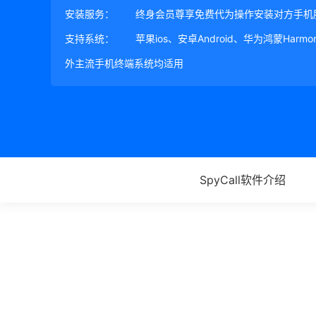
安装服务：
终身会员尊享免费代为操作安装对方手机
支持系统：
苹果ios、安卓Android、华为鸿蒙Harm
外主流手机终端系统均适用
SpyCall软件介绍