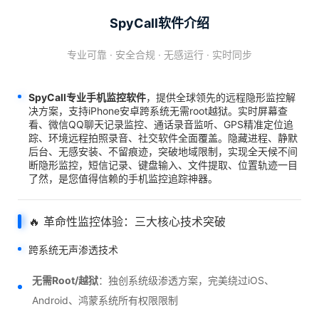
SpyCall软件介绍
专业可靠 · 安全合规 · 无感运行 · 实时同步
SpyCall专业手机监控软件
，提供全球领先的远程隐形监控解
决方案，支持iPhone安卓跨系统无需root越狱。实时屏幕查
看、微信QQ聊天记录监控、通话录音监听、GPS精准定位追
踪、环境远程拍照录音、社交软件全面覆盖。隐藏进程、静默
后台、无感安装、不留痕迹，突破地域限制，实现全天候不间
断隐形监控，短信记录、键盘输入、文件提取、位置轨迹一目
了然，是您值得信赖的手机监控追踪神器。
🔥 革命性监控体验：三大核心技术突破
跨系统无声渗透技术
无需Root/越狱
：独创系统级渗透方案，完美绕过iOS、
Android、鸿蒙系统所有权限限制