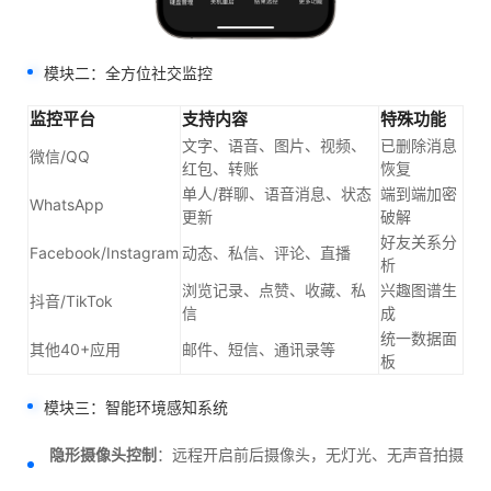
模块二：全方位社交监控
监控平台
支持内容
特殊功能
文字、语音、图片、视频、
已删除消息
微信/QQ
红包、转账
恢复
单人/群聊、语音消息、状态
端到端加密
WhatsApp
更新
破解
好友关系分
Facebook/Instagram
动态、私信、评论、直播
析
浏览记录、点赞、收藏、私
兴趣图谱生
抖音/TikTok
信
成
统一数据面
其他40+应用
邮件、短信、通讯录等
板
模块三：智能环境感知系统
隐形摄像头控制
：远程开启前后摄像头，无灯光、无声音拍摄