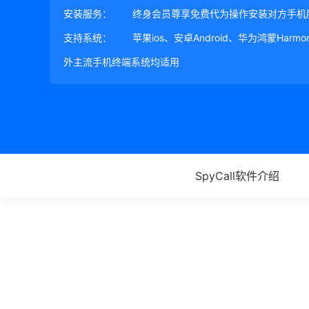
安装服务：
终身会员尊享免费代为操作安装对方手机
支持系统：
苹果ios、安卓Android、华为鸿蒙Harm
外主流手机终端系统均适用
SpyCall软件介绍