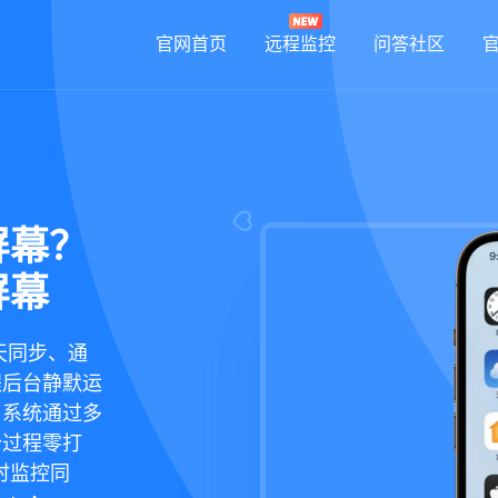
官网首页
远程监控
问答社区
屏幕？
屏幕
天同步、通
程后台静默运
，系统通过多
个过程零打
时监控同